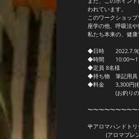
また、このポイント
われています。
このワークショップ
座学の他、呼吸法や
私たち本来の、健康
◆日時　　2022.7.9(
◆時間　　10:00〜11
◆定員 8名様
◆持ち物　筆記用具
◆料金　　3,300円(
　　　　　(お釣り
〜〜〜〜〜〜〜〜〜
🌹アロマハンドトリ
　　　 (アロマブレ