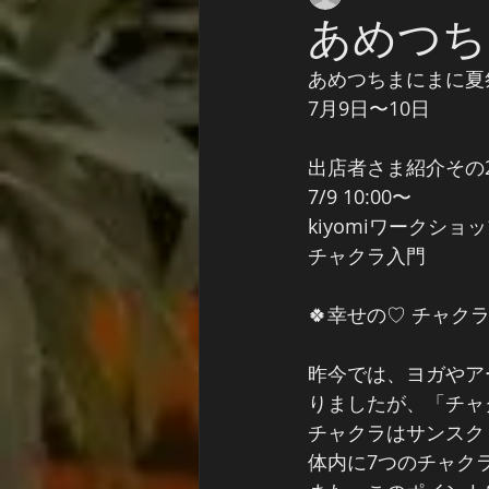
あめつち
あめつちまにまに夏
7月9日〜10日
出店者さま紹介その
7/9 10:00〜
kiyomiワークショ
チャクラ入門
🍀幸せの♡ チャクラ
昨今では、ヨガやア
りましたが、「チャ
チャクラはサンスク
体内に7つのチャク