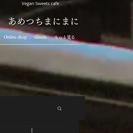
​Vegan Sw
eets cafe
​あめつちまにまに
Online shop
Goods
もっと見る