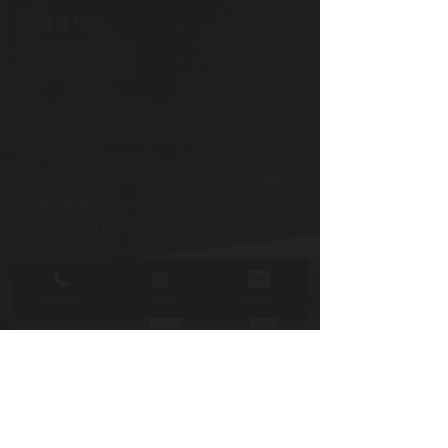
格
数量
*
カートに追加する
商品の詳細を入力してください。あなたの商
品の特徴やおすすめのポイントをわかりやす
く説明しましょう。
商品情報
Phone
予約
Email
商品の詳細を入力してください。サイ
返品・返金ポリシー
ズ、素材、取扱説明に加え、商品の特
徴やおすすめのポイントなどを説明し
返品・返金規約を入力してください。
ましょう。
商品の配送について
商品にご満足いただけなかった場合の
返品・返金ポリシーと手順を説明しま
配送地域、料金、所要時間、梱包な
しょう。規約の内容を明確にすること