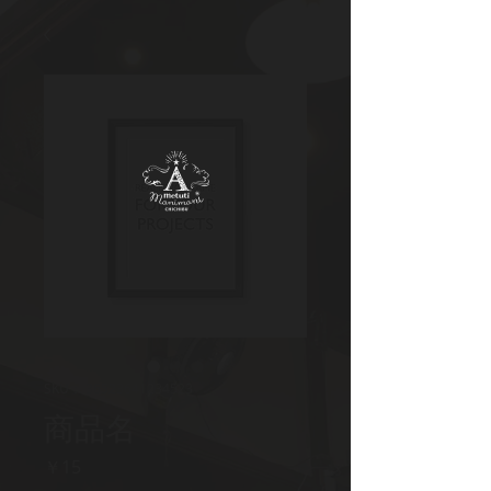
SKU： 36523641234523
商品名
価
￥15