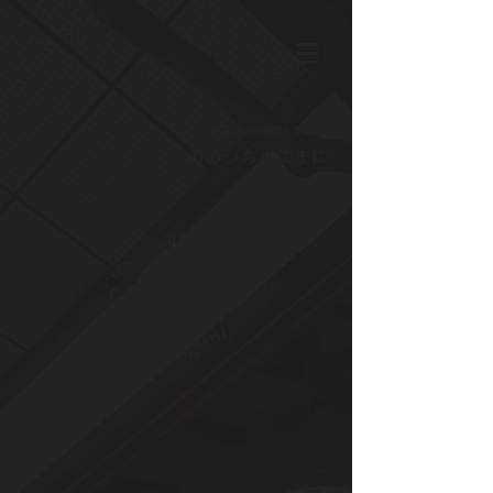
vegan sweets cafe
​あめつちまにまに