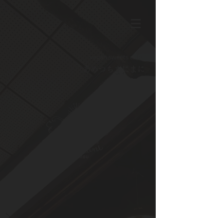
vegan sweets cafe
​あめつちまにまに