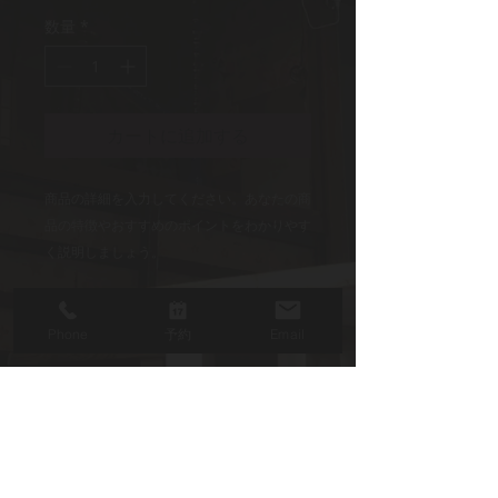
格
数量
*
カートに追加する
商品の詳細を入力してください。あなたの商
品の特徴やおすすめのポイントをわかりやす
く説明しましょう。
商品情報
Phone
予約
Email
商品の詳細を入力してください。サイ
返品・返金ポリシー
ズ、素材、取扱説明に加え、商品の特
徴やおすすめのポイントなどを説明し
返品・返金規約を入力してください。
ましょう。
商品の配送について
商品にご満足いただけなかった場合の
返品・返金ポリシーと手順を説明しま
配送地域、料金、所要時間、梱包な
しょう。規約の内容を明確にすること