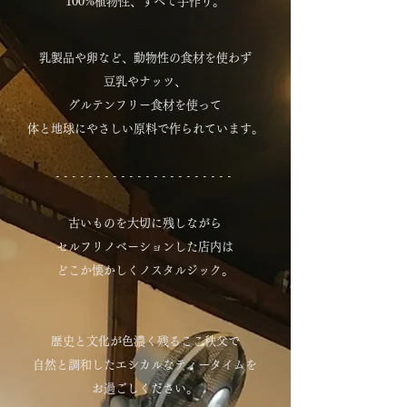
100%植物性、すべて手作り。
乳製品や卵など、動物性の食材を使わず
豆乳やナッツ、
グルテンフリー食材を使って
体と地球にやさしい原料で作られています。
- - - -
- - - -
- - - -
- - - -
- - - - - -
古いものを大切に残しながら
セルフリノベーションした店内は
どこか懐かしくノスタルジック。
歴史と文化が色濃く残るここ秩父で
自然と調和したエシカルなティータイムを
お過ごしください。