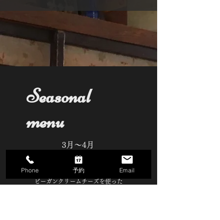
Seasonal
menu
3月〜4月
いちごのムースタルト
Phone
予約
Email
グルテンフリーのザクザクタルトカップに
ビーガンクリームチーズを使った
​いちごのフィリングを詰め、
スポンジや冷たいクリームをトッピングしたタルト。