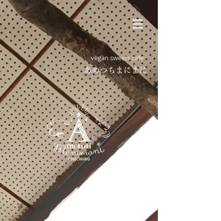
vegan sweets cafe
​あめつちまにまに