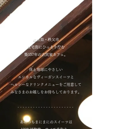
埼玉県・秩父市
住宅街にひっそり佇む​
築157年の古民家カフェ。
体と地球にやさしい
エシカルなヴィーガンスイーツと
ヘルシーなドリンクメニューをご用意して
みなさまのお越しをお待ちしております。
- - - - - - - - - - - - - - - - - - - - - -
あめつちまにまにのスイーツは