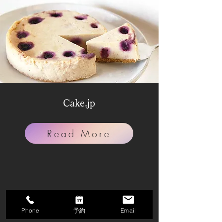
Cake.jp
Read More
Phone
予約
Email